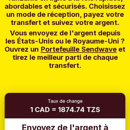
abordables et sécurisés. Choisissez
un mode de réception, payez votre
transfert et suivez votre argent.
Vous envoyez de l'argent depuis
les États-Unis ou le Royaume-Uni ?
Ouvrez un
Portefeuille Sendwave
et
tirez le meilleur parti de chaque
transfert.
Taux de change
1 CAD = 1874.74 TZS
Envoyez de l'argent à