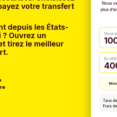
Nous ve
ayez votre transfert
plus d’a
t depuis les États-
Vous 
 ?
Ouvrez un
t tirez le meilleur
rt.
Ils ob
e
Mixx
tre
Taux d
Frais d