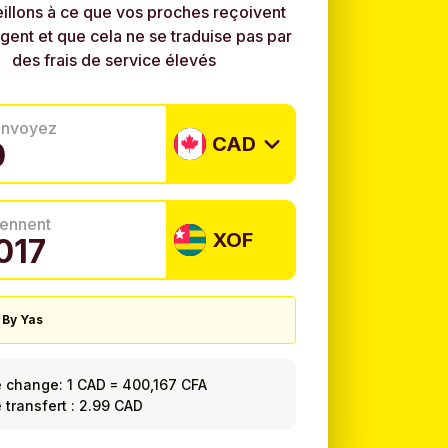
illons à ce que vos proches reçoivent
rgent et que cela ne se traduise pas par
des frais de service élevés
envoyez
CAD
tiennent
XOF
 By Yas
e change:
1 CAD
=
400,167 CFA
e transfert : 2.99 CAD