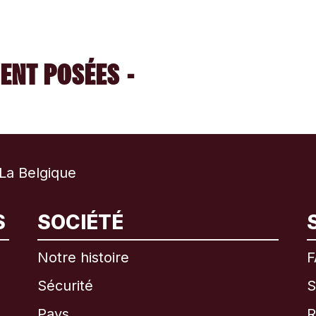
ENT POSÉES -
La Belgique
International
English
S
SOCIÉTÉ
Notre histoire
F
Sécurité
S
Brésil
Pays
R