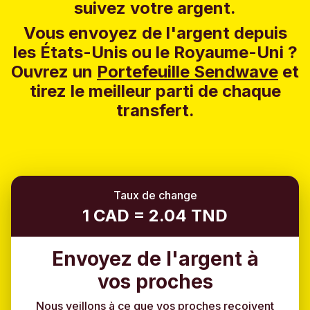
suivez votre argent.
Vous envoyez de l'argent depuis
les États-Unis ou le Royaume-Uni ?
Ouvrez un
Portefeuille Sendwave
et
tirez le meilleur parti de chaque
transfert.
Taux de change
1 CAD = 2.04 TND
Envoyez de l'argent à
vos proches
Nous veillons à ce que vos proches reçoivent