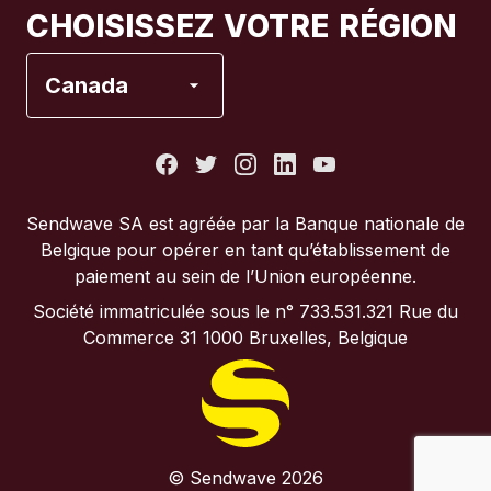
CHOISISSEZ VOTRE RÉGION
Espagne
Canada
États-Unis
France
Sendwave SA est agréée par la Banque nationale de
Belgique pour opérer en tant qu’établissement de
Italie
paiement au sein de l’Union européenne.
Société immatriculée sous le n° 733.531.321 Rue du
Portugal
Commerce 31 1000 Bruxelles, Belgique
Royaume-Uni
© Sendwave 2026