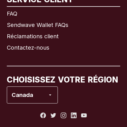
International
English
FAQ
Sendwave Wallet FAQs
Réclamations client
Brésil
Contactez-nous
Canada
English
Canada
Français
CHOISISSEZ VOTRE RÉGION
Espagne
Canada
États-Unis
France