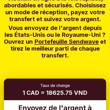
abordables et sécurisés. Choisissez
un mode de réception, payez votre
transfert et suivez votre argent.
Vous envoyez de l'argent depuis
les États-Unis ou le Royaume-Uni ?
Ouvrez un
Portefeuille Sendwave
et
tirez le meilleur parti de chaque
transfert.
Taux de change
1 CAD = 18625.75 VND
Envoyez de l'argent à