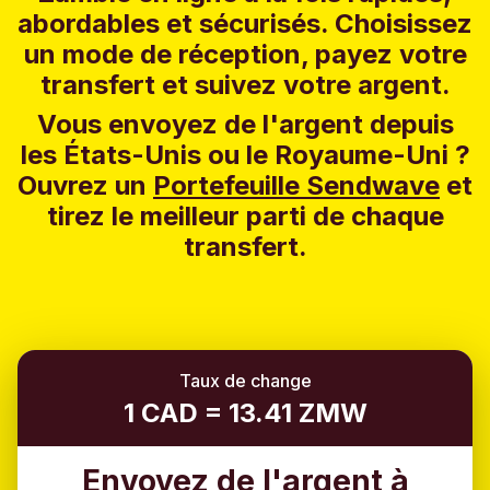
abordables et sécurisés. Choisissez
un mode de réception, payez votre
transfert et suivez votre argent.
Vous envoyez de l'argent depuis
les États-Unis ou le Royaume-Uni ?
Ouvrez un
Portefeuille Sendwave
et
tirez le meilleur parti de chaque
transfert.
Taux de change
1 CAD = 13.41 ZMW
Envoyez de l'argent à