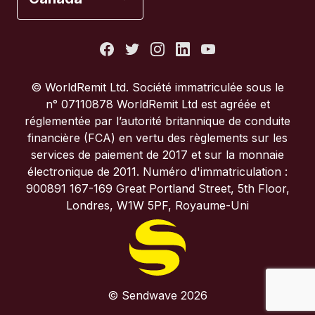
États-Unis
France
© WorldRemit Ltd. Société immatriculée sous le
n° 07110878 WorldRemit Ltd est agréée et
Italie
réglementée par l’autorité britannique de conduite
financière (FCA) en vertu des règlements sur les
services de paiement de 2017 et sur la monnaie
Portugal
électronique de 2011. Numéro d'immatriculation :
900891 167-169 Great Portland Street, 5th Floor,
Royaume-Uni
Londres, W1W 5PF, Royaume-Uni
© Sendwave 2026