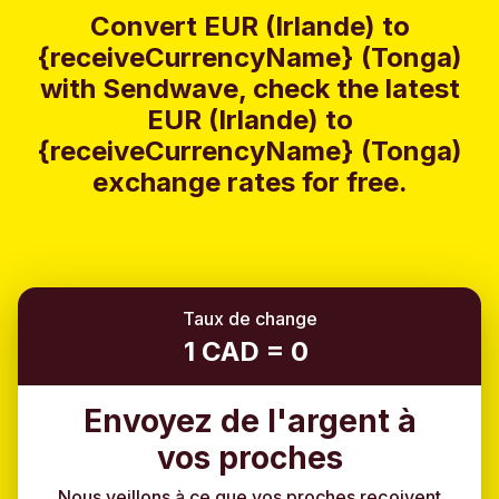
Convert EUR (Irlande) to
{receiveCurrencyName} (Tonga)
with Sendwave, check the latest
EUR (Irlande) to
{receiveCurrencyName} (Tonga)
exchange rates for free.
Taux de change
1 CAD = 0
Envoyez de l'argent à
vos proches
Nous veillons à ce que vos proches reçoivent