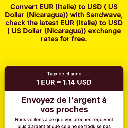
Convert EUR (Italie) to USD ( US
Dollar (Nicaragua)) with Sendwave,
check the latest EUR (Italie) to USD
( US Dollar (Nicaragua)) exchange
rates for free.
Taux de change
1 EUR = 1.14 USD
Envoyez de l'argent à
vos proches
Nous veillons à ce que vos proches reçoivent
plus d’argent et que cela ne se traduise pas