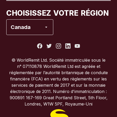
Canada
Français
CHOISISSEZ VOTRE RÉGION
Espagne
Canada
États-Unis
France
© WorldRemit Ltd. Société immatriculée sous le
n° 07110878 WorldRemit Ltd est agréée et
Italie
réglementée par l’autorité britannique de conduite
financière (FCA) en vertu des règlements sur les
services de paiement de 2017 et sur la monnaie
Portugal
électronique de 2011. Numéro d'immatriculation :
900891 167-169 Great Portland Street, 5th Floor,
Royaume-Uni
Londres, W1W 5PF, Royaume-Uni