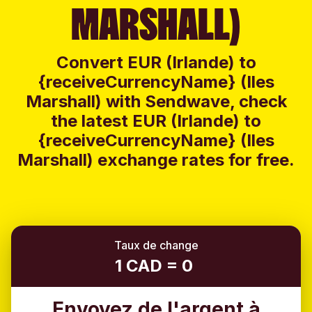
MARSHALL)
Convert EUR (Irlande) to
{receiveCurrencyName} (Iles
Marshall) with Sendwave, check
the latest EUR (Irlande) to
{receiveCurrencyName} (Iles
Marshall) exchange rates for free.
Taux de change
1 CAD = 0
Envoyez de l'argent à