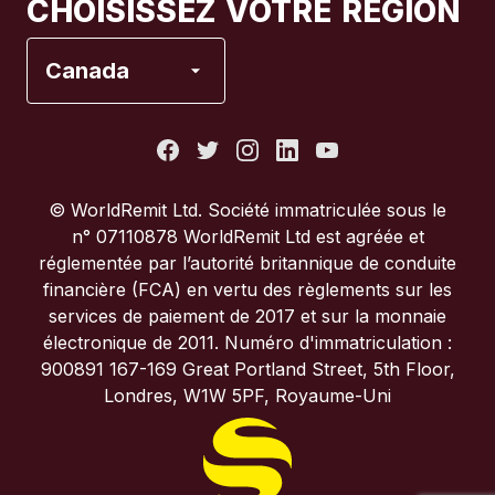
CHOISISSEZ VOTRE RÉGION
Espagne
Canada
États-Unis
France
© WorldRemit Ltd. Société immatriculée sous le
n° 07110878 WorldRemit Ltd est agréée et
Italie
réglementée par l’autorité britannique de conduite
financière (FCA) en vertu des règlements sur les
services de paiement de 2017 et sur la monnaie
Portugal
électronique de 2011. Numéro d'immatriculation :
900891 167-169 Great Portland Street, 5th Floor,
Royaume-Uni
Londres, W1W 5PF, Royaume-Uni