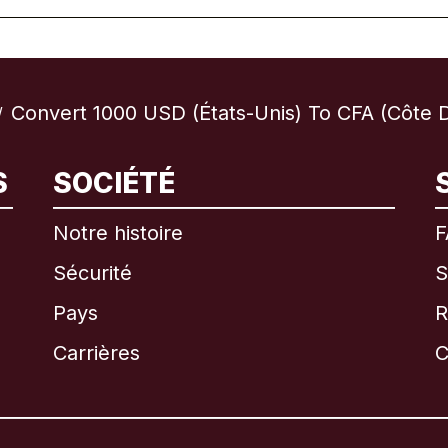
Convert 1000 USD (États-Unis) To CFA (Côte D
/
International
English
S
SOCIÉTÉ
Notre histoire
F
Sécurité
S
Brésil
Pays
R
Canada
English
Carrières
C
Canada
Français