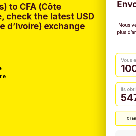
Envo
s) to CFA (Côte
, check the latest USD
te d’Ivoire) exchange
Nous ve
plus d’a
Vous 
e
tre
Ils ob
Oran