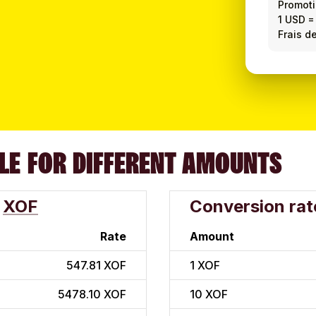
Promot
1 USD
Frais de
LE FOR DIFFERENT AMOUNTS
XOF
Conversion rat
Rate
Amount
547.81 XOF
1
XOF
5478.10 XOF
10
XOF