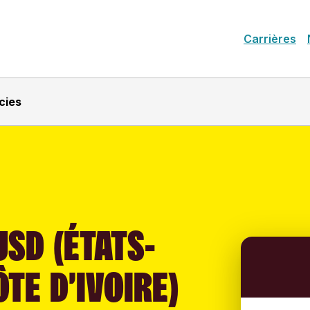
Carrières
cies
SD (ÉTATS-
ÔTE D’IVOIRE)