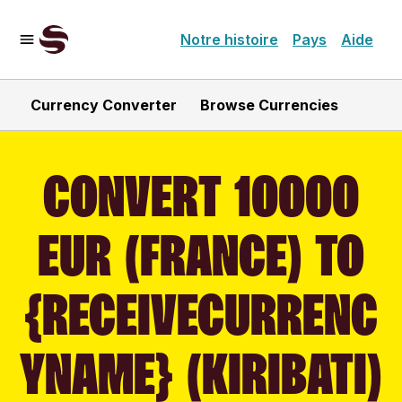
Notre histoire
Pays
Aide
Currency Converter
Browse Currencies
CONVERT 10000
EUR (FRANCE) TO
{RECEIVECURRENC
YNAME} (KIRIBATI)