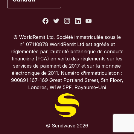
États-Unis
France
© WorldRemit Ltd. Société immatriculée sous le
n° 07110878 WorldRemit Ltd est agréée et
Italie
réglementée par l’autorité britannique de conduite
financière (FCA) en vertu des règlements sur les
services de paiement de 2017 et sur la monnaie
Portugal
électronique de 2011. Numéro d'immatriculation :
900891 167-169 Great Portland Street, 5th Floor,
Royaume-Uni
Londres, W1W 5PF, Royaume-Uni
© Sendwave 2026