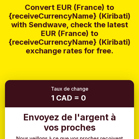
Convert EUR (France) to
{receiveCurrencyName} (Kiribati)
with Sendwave, check the latest
EUR (France) to
{receiveCurrencyName} (Kiribati)
exchange rates for free.
Taux de change
1 CAD = 0
Envoyez de l'argent à
vos proches
Nous veillons à ce que vos proches reçoivent