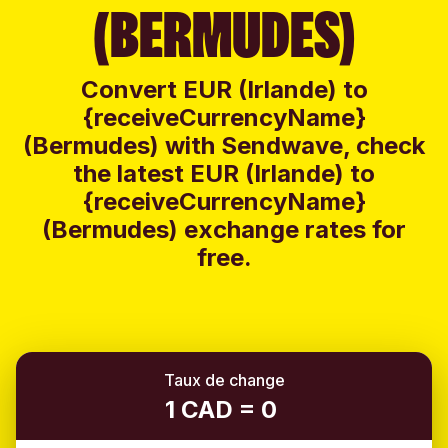
(BERMUDES)
Convert EUR (Irlande) to
{receiveCurrencyName}
(Bermudes) with Sendwave, check
the latest EUR (Irlande) to
{receiveCurrencyName}
(Bermudes) exchange rates for
free.
Taux de change
1 CAD = 0