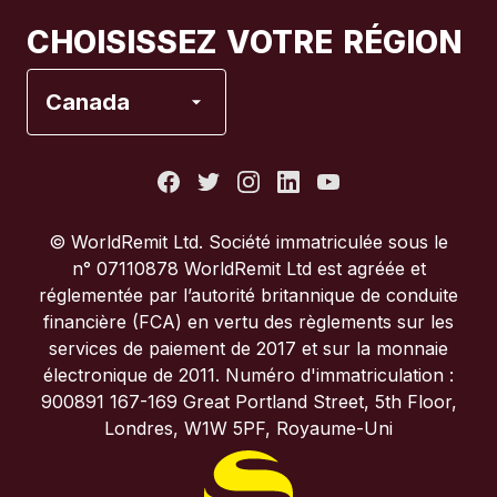
Canada
Français
CHOISISSEZ VOTRE RÉGION
Espagne
Canada
États-Unis
France
© WorldRemit Ltd. Société immatriculée sous le
n° 07110878 WorldRemit Ltd est agréée et
Italie
réglementée par l’autorité britannique de conduite
financière (FCA) en vertu des règlements sur les
services de paiement de 2017 et sur la monnaie
Portugal
électronique de 2011. Numéro d'immatriculation :
900891 167-169 Great Portland Street, 5th Floor,
Royaume-Uni
Londres, W1W 5PF, Royaume-Uni