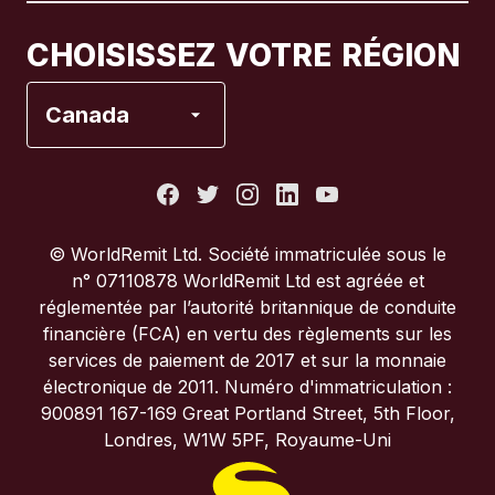
Canada
Français
CHOISISSEZ VOTRE RÉGION
Espagne
Canada
États-Unis
France
© WorldRemit Ltd. Société immatriculée sous le
n° 07110878 WorldRemit Ltd est agréée et
Italie
réglementée par l’autorité britannique de conduite
financière (FCA) en vertu des règlements sur les
services de paiement de 2017 et sur la monnaie
Portugal
électronique de 2011. Numéro d'immatriculation :
900891 167-169 Great Portland Street, 5th Floor,
Royaume-Uni
Londres, W1W 5PF, Royaume-Uni