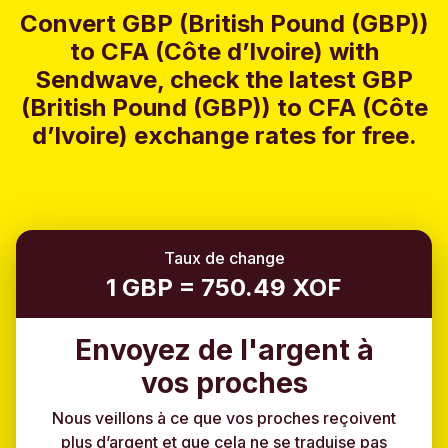
Convert GBP (British Pound (GBP))
to CFA (Côte d’Ivoire) with
Sendwave, check the latest GBP
(British Pound (GBP)) to CFA (Côte
d’Ivoire) exchange rates for free.
Taux de change
1 GBP = 750.49 XOF
Envoyez de l'argent à
vos proches
Nous veillons à ce que vos proches reçoivent
plus d’argent et que cela ne se traduise pas