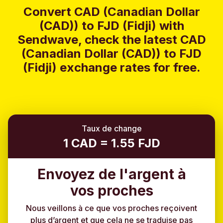
Convert CAD (Canadian Dollar
(CAD)) to FJD (Fidji) with
Sendwave, check the latest CAD
(Canadian Dollar (CAD)) to FJD
(Fidji) exchange rates for free.
Taux de change
1 CAD = 1.55 FJD
Envoyez de l'argent à
vos proches
Nous veillons à ce que vos proches reçoivent
plus d’argent et que cela ne se traduise pas