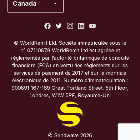
Canada
États-Unis
France
© WorldRemit Ltd. Société immatriculée sous le
n° 07110878 WorldRemit Ltd est agréée et
Italie
réglementée par l’autorité britannique de conduite
financière (FCA) en vertu des règlements sur les
services de paiement de 2017 et sur la monnaie
Portugal
électronique de 2011. Numéro d'immatriculation :
900891 167-169 Great Portland Street, 5th Floor,
Royaume-Uni
Londres, W1W 5PF, Royaume-Uni
© Sendwave 2026