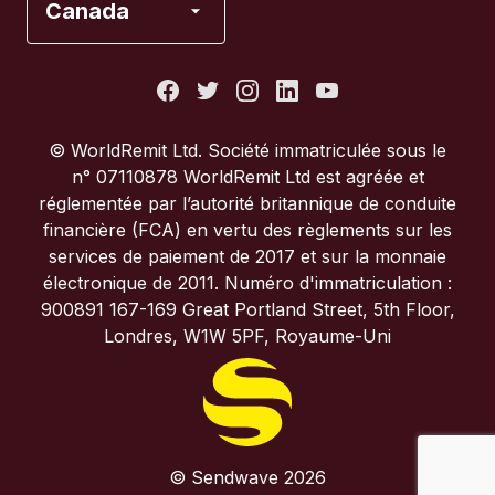
Canada
États-Unis
France
© WorldRemit Ltd. Société immatriculée sous le
n° 07110878 WorldRemit Ltd est agréée et
Italie
réglementée par l’autorité britannique de conduite
financière (FCA) en vertu des règlements sur les
services de paiement de 2017 et sur la monnaie
Portugal
électronique de 2011. Numéro d'immatriculation :
900891 167-169 Great Portland Street, 5th Floor,
Royaume-Uni
Londres, W1W 5PF, Royaume-Uni
© Sendwave 2026