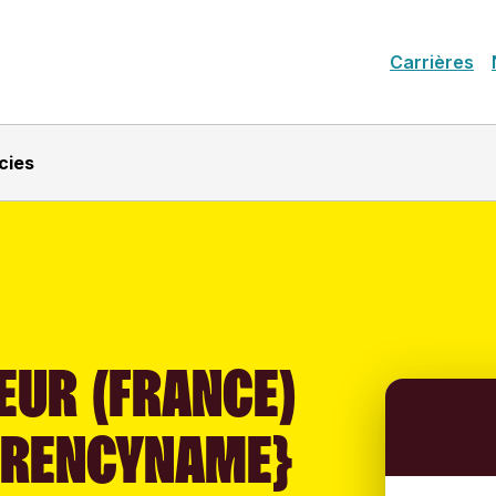
Carrières
cies
EUR (FRANCE)
RRENCYNAME}