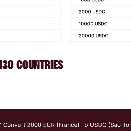
-
2000
USDC
-
10000
USDC
-
20000
USDC
130 COUNTRIES
Convert 2000 EUR (France) To USDC (Sao Tom
/