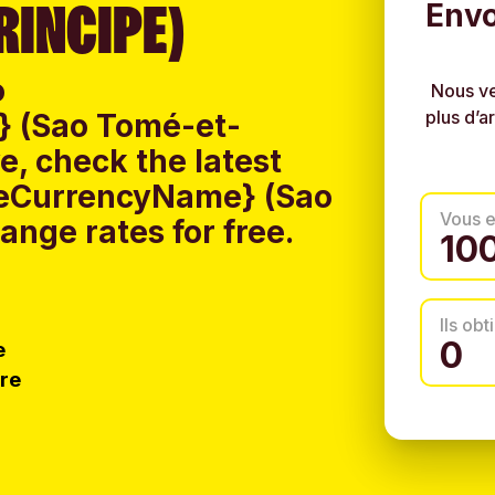
RINCIPE)
Envo
o
Nous ve
plus d’a
 (Sao Tomé-et-
, check the latest
iveCurrencyName} (Sao
Vous 
nge rates for free.
Ils ob
e
tre