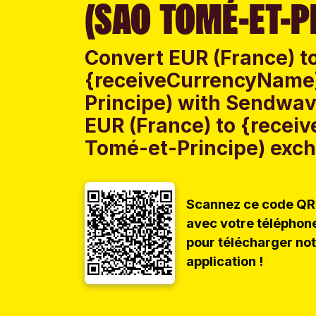
(SAO TOMÉ-ET-P
Convert EUR (France) t
{receiveCurrencyName}
Principe) with Sendwave
EUR (France) to {rece
Tomé-et-Principe) excha
Scannez ce code QR
avec votre téléphon
pour télécharger no
application !