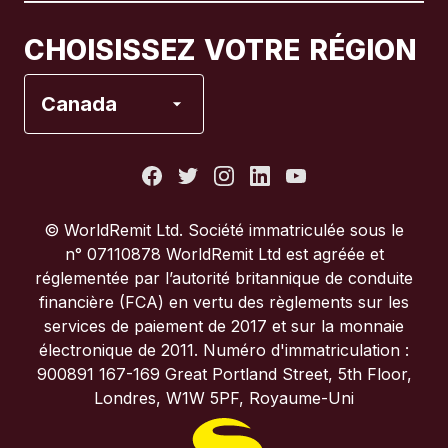
Canada
Français
CHOISISSEZ VOTRE RÉGION
Espagne
Canada
États-Unis
France
© WorldRemit Ltd. Société immatriculée sous le
n° 07110878 WorldRemit Ltd est agréée et
Italie
réglementée par l’autorité britannique de conduite
financière (FCA) en vertu des règlements sur les
services de paiement de 2017 et sur la monnaie
Portugal
électronique de 2011. Numéro d'immatriculation :
900891 167-169 Great Portland Street, 5th Floor,
Royaume-Uni
Londres, W1W 5PF, Royaume-Uni