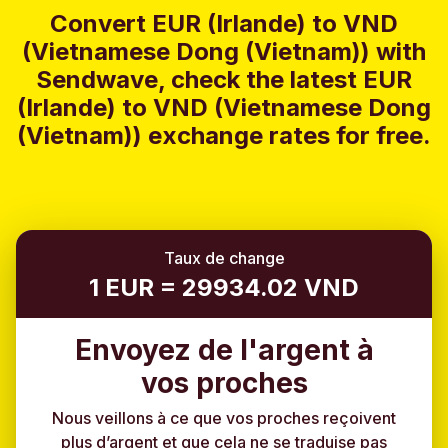
Convert EUR (Irlande) to VND
(Vietnamese Dong (Vietnam)) with
Sendwave, check the latest EUR
(Irlande) to VND (Vietnamese Dong
(Vietnam)) exchange rates for free.
Taux de change
1 EUR = 29934.02 VND
Envoyez de l'argent à
vos proches
Nous veillons à ce que vos proches reçoivent
plus d’argent et que cela ne se traduise pas