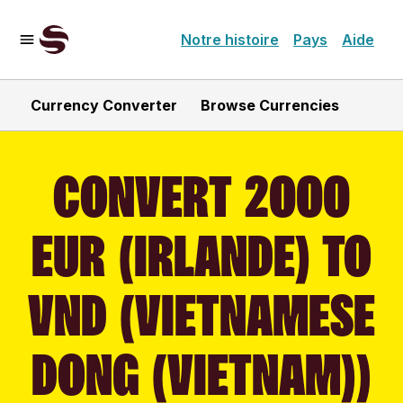
Notre histoire
Pays
Aide
Currency Converter
Browse Currencies
CONVERT 2000
EUR (IRLANDE) TO
VND (VIETNAMESE
DONG (VIETNAM))