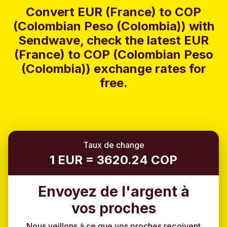
Convert EUR (France) to COP
(Colombian Peso (Colombia)) with
Sendwave, check the latest EUR
(France) to COP (Colombian Peso
(Colombia)) exchange rates for
free.
Taux de change
1 EUR = 3620.24 COP
Envoyez de l'argent à
vos proches
Nous veillons à ce que vos proches reçoivent