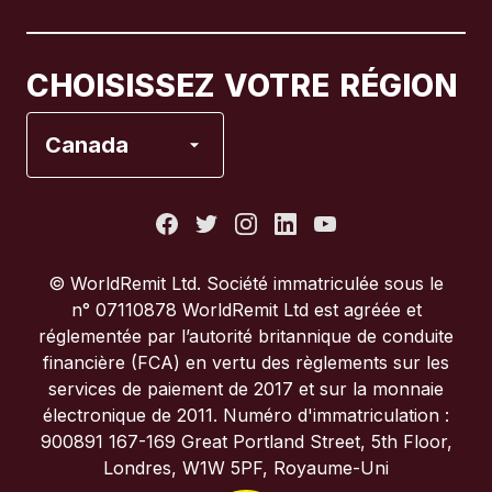
Canada
Français
CHOISISSEZ VOTRE RÉGION
Espagne
Canada
États-Unis
France
© WorldRemit Ltd. Société immatriculée sous le
n° 07110878 WorldRemit Ltd est agréée et
Italie
réglementée par l’autorité britannique de conduite
financière (FCA) en vertu des règlements sur les
services de paiement de 2017 et sur la monnaie
Portugal
électronique de 2011. Numéro d'immatriculation :
900891 167-169 Great Portland Street, 5th Floor,
Royaume-Uni
Londres, W1W 5PF, Royaume-Uni