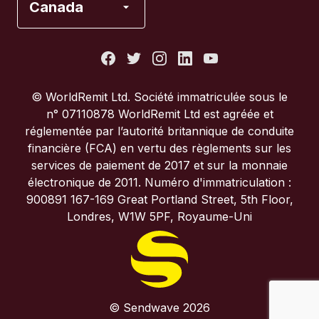
Canada
États-Unis
France
© WorldRemit Ltd. Société immatriculée sous le
n° 07110878 WorldRemit Ltd est agréée et
Italie
réglementée par l’autorité britannique de conduite
financière (FCA) en vertu des règlements sur les
services de paiement de 2017 et sur la monnaie
Portugal
électronique de 2011. Numéro d'immatriculation :
900891 167-169 Great Portland Street, 5th Floor,
Royaume-Uni
Londres, W1W 5PF, Royaume-Uni
© Sendwave 2026