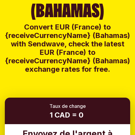
(BAHAMAS)
Convert EUR (France) to
{receiveCurrencyName} (Bahamas)
with Sendwave, check the latest
EUR (France) to
{receiveCurrencyName} (Bahamas)
exchange rates for free.
Taux de change
1 CAD = 0
Envoyez de l'argent à