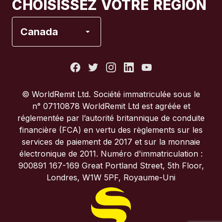
CHOISISSEZ VOTRE RÉGION
Espagne
Canada
États-Unis
France
© WorldRemit Ltd. Société immatriculée sous le
n° 07110878 WorldRemit Ltd est agréée et
Italie
réglementée par l’autorité britannique de conduite
financière (FCA) en vertu des règlements sur les
services de paiement de 2017 et sur la monnaie
Portugal
électronique de 2011. Numéro d'immatriculation :
900891 167-169 Great Portland Street, 5th Floor,
Royaume-Uni
Londres, W1W 5PF, Royaume-Uni