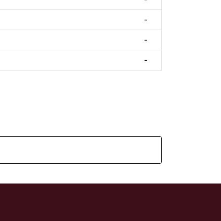
-
-
-