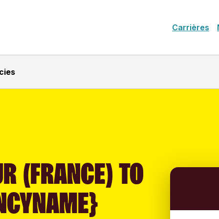
Carrières
cies
R (FRANCE) TO
NCYNAME}