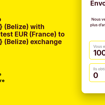
Envo
o
Nous ve
plus d’a
(Belize) with
test EUR (France) to
 (Belize) exchange
Vous 
Ils ob
e
tre