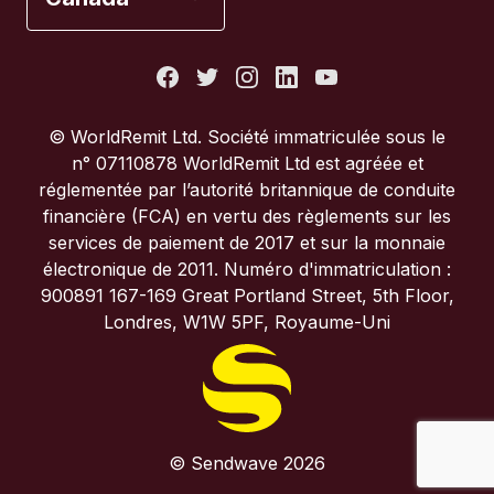
États-Unis
France
© WorldRemit Ltd. Société immatriculée sous le
n° 07110878 WorldRemit Ltd est agréée et
Italie
réglementée par l’autorité britannique de conduite
financière (FCA) en vertu des règlements sur les
services de paiement de 2017 et sur la monnaie
Portugal
électronique de 2011. Numéro d'immatriculation :
900891 167-169 Great Portland Street, 5th Floor,
Royaume-Uni
Londres, W1W 5PF, Royaume-Uni
© Sendwave 2026