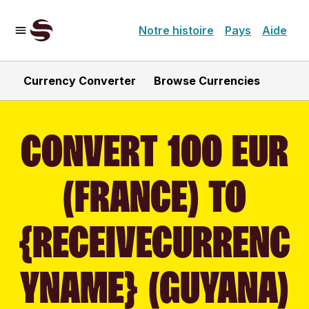
Notre histoire
Pays
Aide
Currency Converter
Browse Currencies
CONVERT 100 EUR
(FRANCE) TO
{RECEIVECURRENC
YNAME} (GUYANA)