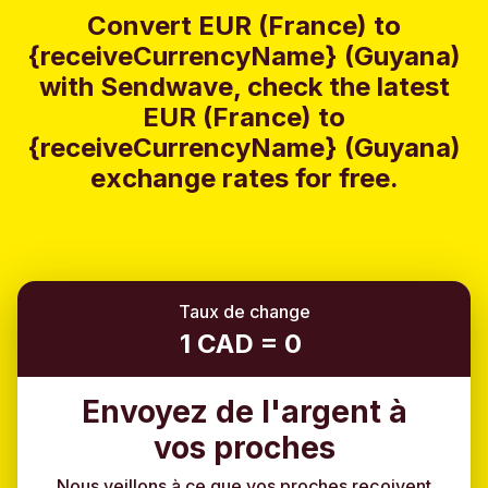
Convert EUR (France) to
{receiveCurrencyName} (Guyana)
with Sendwave, check the latest
EUR (France) to
{receiveCurrencyName} (Guyana)
exchange rates for free.
Taux de change
1 CAD = 0
Envoyez de l'argent à
vos proches
Nous veillons à ce que vos proches reçoivent