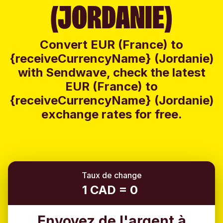
(JORDANIE)
Convert EUR (France) to
{receiveCurrencyName} (Jordanie)
with Sendwave, check the latest
EUR (France) to
{receiveCurrencyName} (Jordanie)
exchange rates for free.
Taux de change
1 CAD = 0
Envoyez de l'argent à