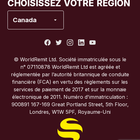
CHOISISSEZ VOTRE RÉGION
Espagne
Canada
États-Unis
France
© WorldRemit Ltd. Société immatriculée sous le
n° 07110878 WorldRemit Ltd est agréée et
Italie
réglementée par l’autorité britannique de conduite
financière (FCA) en vertu des règlements sur les
services de paiement de 2017 et sur la monnaie
Portugal
électronique de 2011. Numéro d'immatriculation :
900891 167-169 Great Portland Street, 5th Floor,
Royaume-Uni
Londres, W1W 5PF, Royaume-Uni