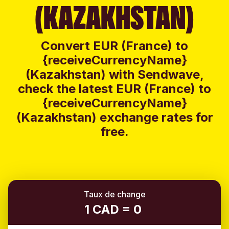
(KAZAKHSTAN)
Convert EUR (France) to
{receiveCurrencyName}
(Kazakhstan) with Sendwave,
check the latest EUR (France) to
{receiveCurrencyName}
(Kazakhstan) exchange rates for
free.
Taux de change
1 CAD = 0