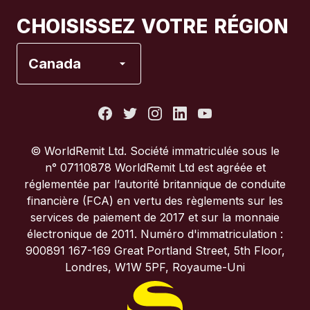
Canada
Français
CHOISISSEZ VOTRE RÉGION
Espagne
Canada
États-Unis
France
© WorldRemit Ltd. Société immatriculée sous le
n° 07110878 WorldRemit Ltd est agréée et
Italie
réglementée par l’autorité britannique de conduite
financière (FCA) en vertu des règlements sur les
services de paiement de 2017 et sur la monnaie
Portugal
électronique de 2011. Numéro d'immatriculation :
900891 167-169 Great Portland Street, 5th Floor,
Royaume-Uni
Londres, W1W 5PF, Royaume-Uni