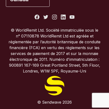
États-Unis
France
© WorldRemit Ltd. Société immatriculée sous le
n° 07110878 WorldRemit Ltd est agréée et
Italie
réglementée par l’autorité britannique de conduite
financière (FCA) en vertu des règlements sur les
services de paiement de 2017 et sur la monnaie
Portugal
électronique de 2011. Numéro d'immatriculation :
900891 167-169 Great Portland Street, 5th Floor,
Royaume-Uni
Londres, W1W 5PF, Royaume-Uni
© Sendwave 2026