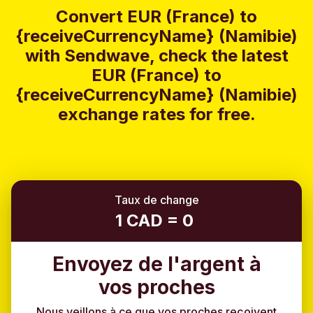
Convert EUR (France) to
{receiveCurrencyName} (Namibie)
with Sendwave, check the latest
EUR (France) to
{receiveCurrencyName} (Namibie)
exchange rates for free.
Taux de change
1 CAD = 0
Envoyez de l'argent à
vos proches
Nous veillons à ce que vos proches reçoivent