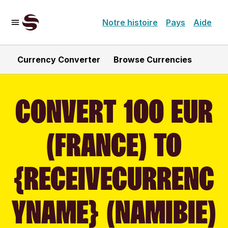
Notre histoire
Pays
Aide
Currency Converter
Browse Currencies
CONVERT 100 EUR
(FRANCE) TO
{RECEIVECURRENC
YNAME} (NAMIBIE)