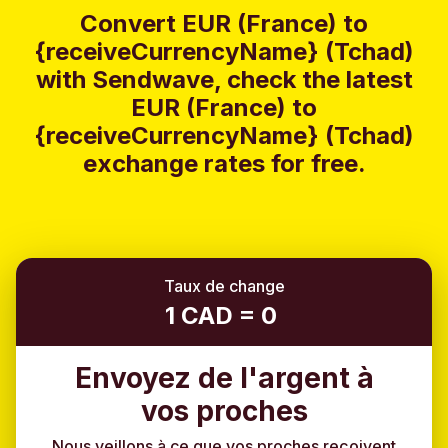
Convert EUR (France) to
{receiveCurrencyName} (Tchad)
with Sendwave, check the latest
EUR (France) to
{receiveCurrencyName} (Tchad)
exchange rates for free.
Taux de change
1 CAD = 0
Envoyez de l'argent à
vos proches
Nous veillons à ce que vos proches reçoivent