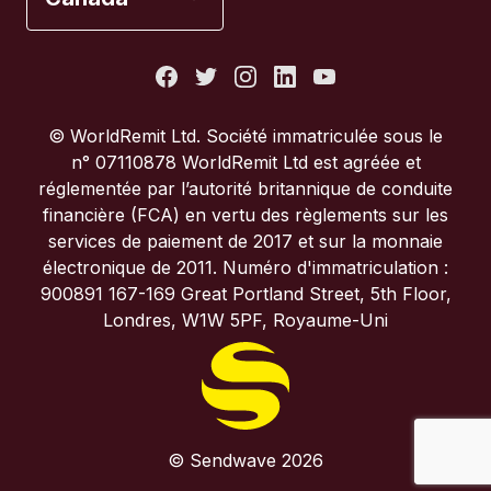
États-Unis
France
© WorldRemit Ltd. Société immatriculée sous le
n° 07110878 WorldRemit Ltd est agréée et
Italie
réglementée par l’autorité britannique de conduite
financière (FCA) en vertu des règlements sur les
services de paiement de 2017 et sur la monnaie
Portugal
électronique de 2011. Numéro d'immatriculation :
900891 167-169 Great Portland Street, 5th Floor,
Royaume-Uni
Londres, W1W 5PF, Royaume-Uni
© Sendwave 2026