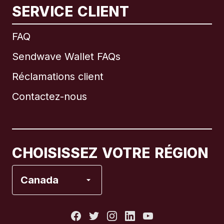
SERVICE CLIENT
FAQ
Sendwave Wallet FAQs
International
English
Réclamations client
Contactez-nous
Canada
Français
Canada
English
CHOISISSEZ VOTRE RÉGION
Canada