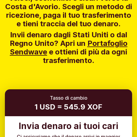
Costa d'Avorio. Scegli un metodo di
ricezione, paga il tuo trasferimento
e tieni traccia del tuo denaro.
Invii denaro dagli Stati Uniti o dal
Regno Unito?
Apri un
Portafoglio
Sendwave
e ottieni di più da ogni
trasferimento.
Tasso di cambio
1 USD = 545.9 XOF
Invia denaro ai tuoi cari
Ci assicuriamo che il denaro arrivi in maggior