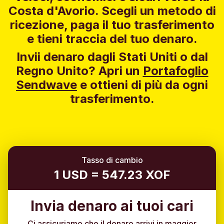
Costa d'Avorio. Scegli un metodo di
ricezione, paga il tuo trasferimento
e tieni traccia del tuo denaro.
Invii denaro dagli Stati Uniti o dal
Regno Unito?
Apri un
Portafoglio
Sendwave
e ottieni di più da ogni
trasferimento.
Tasso di cambio
1 USD = 547.23 XOF
Invia denaro ai tuoi cari
Ci assicuriamo che il denaro arrivi in maggior