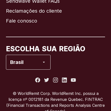
Sendwave Wallet FAQs
Reclamações do cliente
Brasil
Fale conosco
Canadá
English
Canadá
Français
ESCOLHA SUA REGIÃO
Espanha
Brasil
Estados Unidos
França
© WorldRemit Corp.‍ WorldRemit Inc. possui a
licença nº 0012181 da Revenue Quebec. FINTRAC
Itália
(Financial Transactions and Reports Analysis Centre