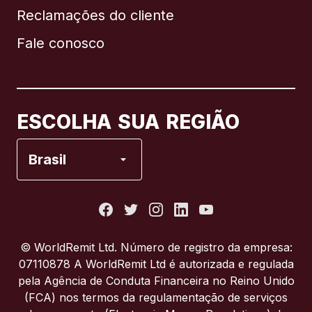
Reclamações do cliente
Brasil
Fale conosco
Canadá
English
Canadá
Français
ESCOLHA SUA REGIÃO
Espanha
Brasil
Estados Unidos
França
© WorldRemit Ltd. Número de registro da empresa:
07110878 A WorldRemit Ltd é autorizada e regulada
Itália
pela Agência de Conduta Financeira no Reino Unido
(FCA) nos termos da regulamentação de serviços