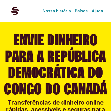
Nossa história
Países
Ajuda
ENVIE DINHEIRO
PARA A REPÚBLICA
DEMOCRÁTICA DO
CONGO DO CANADÁ
Transferências de dinheiro online
rápidas, acessíveis e seguras para