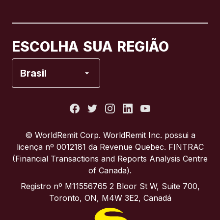
Canadá
English
Canadá
Français
ESCOLHA SUA REGIÃO
Espanha
Brasil
Estados Unidos
França
© WorldRemit Corp.‍ WorldRemit Inc. possui a
licença nº 0012181 da Revenue Quebec. FINTRAC
Itália
(Financial Transactions and Reports Analysis Centre
of Canada).
Portugal
Registro nº M11556765 2 Bloor St W, Suite 700,
Toronto, ON, M4W 3E2, Canadá
Reino Unido