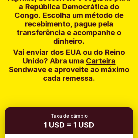
a República Democrática do
Congo. Escolha um método de
recebimento, pague pela
transferência e acompanhe o
dinheiro.
Vai enviar dos EUA ou do Reino
Unido?
Abra uma
Carteira
Sendwave
e aproveite ao máximo
cada remessa.
Taxa de câmbio
1 USD = 1 USD