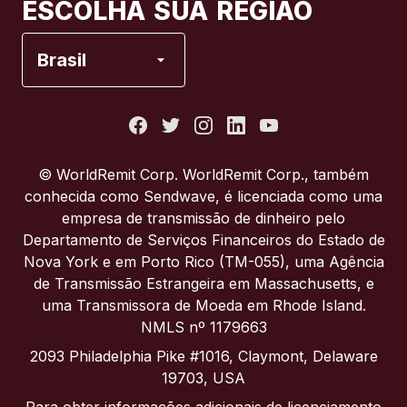
ESCOLHA SUA REGIÃO
Espanha
Brasil
Estados Unidos
França
© WorldRemit Corp. WorldRemit Corp., também
conhecida como Sendwave, é licenciada como uma
Itália
empresa de transmissão de dinheiro pelo
Departamento de Serviços Financeiros do Estado de
Nova York e em Porto Rico (TM-055), uma Agência
Portugal
de Transmissão Estrangeira em Massachusetts, e
uma Transmissora de Moeda em Rhode Island.
Reino Unido
NMLS nº 1179663
2093 Philadelphia Pike #1016, Claymont, Delaware
19703, USA