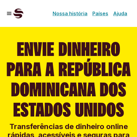
Nossa história
Países
Ajuda
ENVIE DINHEIRO
PARA A REPÚBLICA
DOMINICANA DOS
ESTADOS UNIDOS
Transferências de dinheiro online
rápidas, acessíveis e seguras para