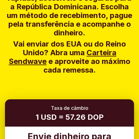
a República Dominicana. Escolha
um método de recebimento, pague
pela transferência e acompanhe o
dinheiro.
Vai enviar dos EUA ou do Reino
Unido?
Abra uma
Carteira
Sendwave
e aproveite ao máximo
cada remessa.
Taxa de câmbio
1 USD = 57.26 DOP
Envie dinheiro para