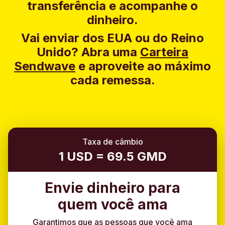
transferência e acompanhe o
dinheiro.
Vai enviar dos EUA ou do Reino
Unido?
Abra uma
Carteira
Sendwave
e aproveite ao máximo
cada remessa.
Taxa de câmbio
1 USD = 69.5 GMD
Envie dinheiro para
quem você ama
Garantimos que as pessoas que você ama