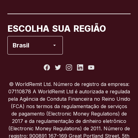
Canadá
English
Canadá
Français
ESCOLHA SUA REGIÃO
Espanha
Brasil
Estados Unidos
França
© WorldRemit Ltd. Número de registro da empresa:
07110878 A WorldRemit Ltd é autorizada e regulada
Itália
pela Agência de Conduta Financeira no Reino Unido
(FCA) nos termos da regulamentação de serviços
de pagamento (Electronic Money Regulations) de
Portugal
2017 e da regulamentação de dinheiro eletrônico
(Electronic Money Regulations) de 2011. Número de
Reino Unido
registro: 900891 167-169 Great Portland Street, 5th