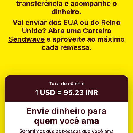
transferência e acompanhe o
dinheiro.
Vai enviar dos EUA ou do Reino
Unido?
Abra uma
Carteira
Sendwave
e aproveite ao máximo
cada remessa.
Taxa de câmbio
1 USD = 95.23 INR
Envie dinheiro para
quem você ama
Garantimos que as pessoas que você ama