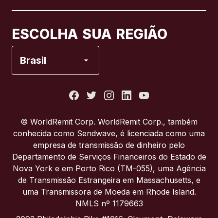
Canadá
Français
ESCOLHA SUA REGIÃO
Espanha
Brasil
Estados Unidos
França
© WorldRemit Corp. WorldRemit Corp., também
conhecida como Sendwave, é licenciada como uma
Itália
empresa de transmissão de dinheiro pelo
Departamento de Serviços Financeiros do Estado de
Nova York e em Porto Rico (TM-055), uma Agência
Portugal
de Transmissão Estrangeira em Massachusetts, e
uma Transmissora de Moeda em Rhode Island.
Reino Unido
NMLS nº 1179663