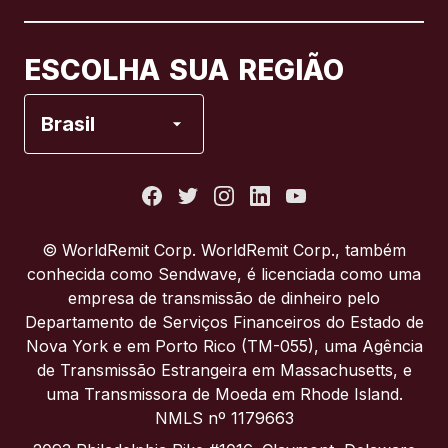
Canadá
Français
ESCOLHA SUA REGIÃO
Espanha
Brasil
Estados Unidos
França
© WorldRemit Corp. WorldRemit Corp., também
conhecida como Sendwave, é licenciada como uma
Itália
empresa de transmissão de dinheiro pelo
Departamento de Serviços Financeiros do Estado de
Nova York e em Porto Rico (TM-055), uma Agência
Portugal
de Transmissão Estrangeira em Massachusetts, e
uma Transmissora de Moeda em Rhode Island.
Reino Unido
NMLS nº 1179663