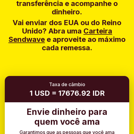
transferência e acompanhe o
dinheiro.
Vai enviar dos EUA ou do Reino
Unido?
Abra uma
Carteira
Sendwave
e aproveite ao máximo
cada remessa.
Taxa de câmbio
1 USD = 17676.92 IDR
Envie dinheiro para
quem você ama
Garantimos que as pessoas que você ama