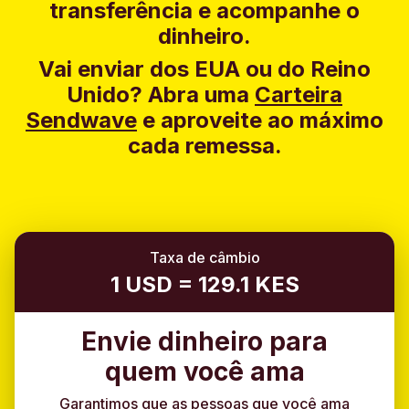
transferência e acompanhe o
dinheiro.
Vai enviar dos EUA ou do Reino
Unido?
Abra uma
Carteira
Sendwave
e aproveite ao máximo
cada remessa.
Taxa de câmbio
1 USD = 129.1 KES
Envie dinheiro para
quem você ama
Garantimos que as pessoas que você ama