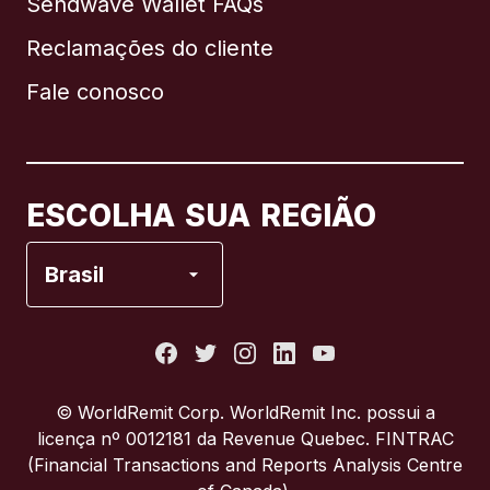
Sendwave Wallet FAQs
Reclamações do cliente
Brasil
Fale conosco
Canadá
English
Canadá
Français
ESCOLHA SUA REGIÃO
Espanha
Brasil
Estados Unidos
França
© WorldRemit Corp.‍ WorldRemit Inc. possui a
licença nº 0012181 da Revenue Quebec. FINTRAC
Itália
(Financial Transactions and Reports Analysis Centre