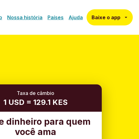
Baixe o app
o
Nossa história
Países
Ajuda
Taxa de câmbio
1 USD = 129.1 KES
e dinheiro para quem
você ama