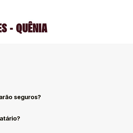
S - QUÊNIA
arão seguros?
atário?