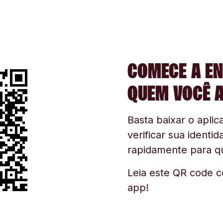
COMECE A EN
QUEM VOCÊ 
Basta baixar o aplica
verificar sua identid
rapidamente para q
Leia este QR code c
app!