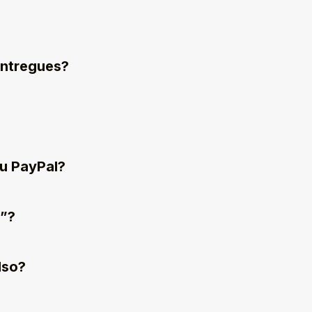
entregues?
ou PayPal?
o”?
lso?