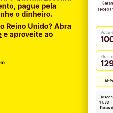
Garan
nto, pague pela
recebam
nhe o dinheiro.
do Reino Unido?
Abra
Você 
e
e aproveite ao
Eles 
om
M-P
Descont
1 USD
Taxas d