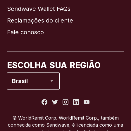
Sendwave Wallet FAQs
Reclamações do cliente
Brasil
Fale conosco
Canadá
English
Canadá
Français
ESCOLHA SUA REGIÃO
Espanha
Brasil
Estados Unidos
França
© WorldRemit Corp. WorldRemit Corp., também
conhecida como Sendwave, é licenciada como uma
Itália