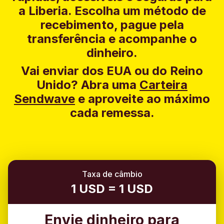
a Liberia. Escolha um método de
recebimento, pague pela
transferência e acompanhe o
dinheiro.
Vai enviar dos EUA ou do Reino
Unido?
Abra uma
Carteira
Sendwave
e aproveite ao máximo
cada remessa.
Taxa de câmbio
1 USD = 1 USD
Envie dinheiro para