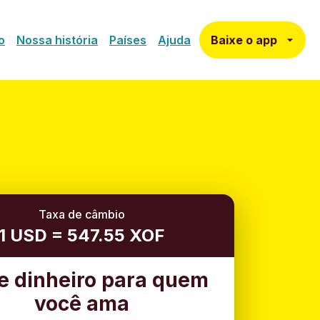
Baixe o app
o
Nossa história
Países
Ajuda
Taxa de câmbio
1 USD = 547.55 XOF
e dinheiro para quem
você ama