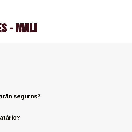
S - MALI
arão seguros?
atário?