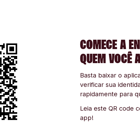
COMECE A EN
QUEM VOCÊ 
Basta baixar o aplica
verificar sua identid
rapidamente para q
Leia este QR code c
app!