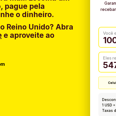
Garan
, pague pela
recebam
nhe o dinheiro.
do Reino Unido?
Abra
Você 
e
e aproveite ao
Eles 
om
Celu
Descont
1 USD
Taxas d