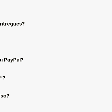
entregues?
ou PayPal?
o”?
lso?