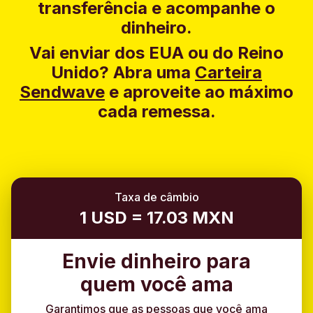
transferência e acompanhe o
dinheiro.
Vai enviar dos EUA ou do Reino
Unido?
Abra uma
Carteira
Sendwave
e aproveite ao máximo
cada remessa.
Taxa de câmbio
1 USD = 17.03 MXN
Envie dinheiro para
quem você ama
Garantimos que as pessoas que você ama