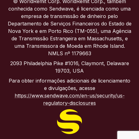
© WorldRemit Corp. WorldRemit Corp., também
conhecida como Sendwave, é licenciada como uma
Itália
empresa de transmissão de dinheiro pelo
Departamento de Serviços Financeiros do Estado de
Nova York e em Porto Rico (TM-055), uma Agência
Portugal
de Transmissão Estrangeira em Massachusetts, e
uma Transmissora de Moeda em Rhode Island.
Reino Unido
NMLS nº 1179663
2093 Philadelphia Pike #1016, Claymont, Delaware
19703, USA
Para obter informações adicionais de licenciamento
e divulgações, acesse
https://www.sendwave.com/en-us/security/us-
regulatory-disclosures