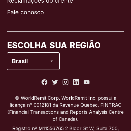
Reclamações do cliente
Brasil
Fale conosco
Canadá
English
Canadá
Français
ESCOLHA SUA REGIÃO
Espanha
Brasil
Estados Unidos
França
© WorldRemit Corp.‍ WorldRemit Inc. possui a
licença nº 0012181 da Revenue Quebec. FINTRAC
Itália
(Financial Transactions and Reports Analysis Centre
of Canada).
Portugal
Registro nº M11556765 2 Bloor St W, Suite 700,