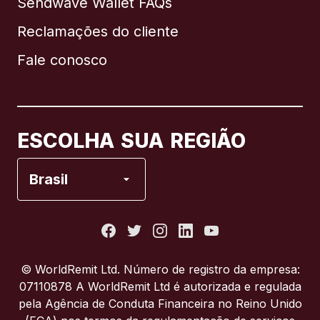
Sendwave Wallet FAQs
Reclamações do cliente
Brasil
Fale conosco
Canadá
English
Canadá
Français
ESCOLHA SUA REGIÃO
Espanha
Brasil
Estados Unidos
França
© WorldRemit Ltd. Número de registro da empresa:
07110878 A WorldRemit Ltd é autorizada e regulada
Itália
pela Agência de Conduta Financeira no Reino Unido