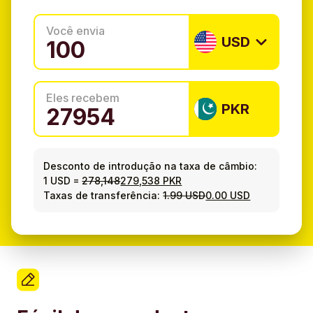
Você envia
USD
Eles recebem
PKR
Desconto de introdução na taxa de câmbio:
1 USD
=
278,148
279,538 PKR
Taxas de transferência:
1.99 USD
0.00 USD