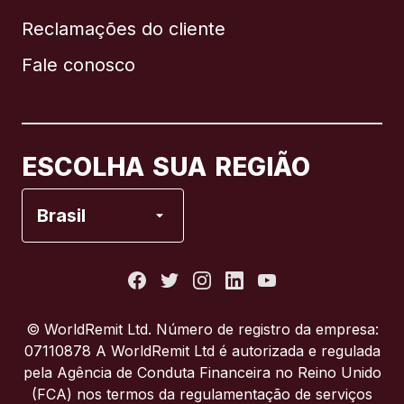
Reclamações do cliente
Brasil
Fale conosco
Canadá
English
Canadá
Français
ESCOLHA SUA REGIÃO
Espanha
Brasil
Estados Unidos
França
© WorldRemit Ltd. Número de registro da empresa:
07110878 A WorldRemit Ltd é autorizada e regulada
Itália
pela Agência de Conduta Financeira no Reino Unido
(FCA) nos termos da regulamentação de serviços