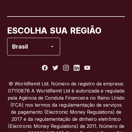
Canadá
English
Canadá
Français
ESCOLHA SUA REGIÃO
Espanha
Brasil
Estados Unidos
França
© WorldRemit Ltd. Número de registro da empresa:
07110878 A WorldRemit Ltd é autorizada e regulada
Itália
pela Agência de Conduta Financeira no Reino Unido
(FCA) nos termos da regulamentação de serviços
de pagamento (Electronic Money Regulations) de
Portugal
2017 e da regulamentação de dinheiro eletrônico
(Electronic Money Regulations) de 2011. Número de