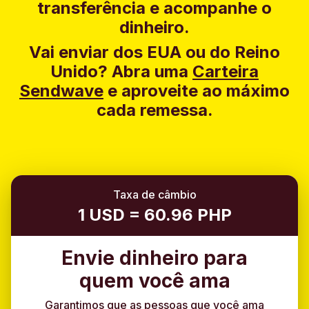
transferência e acompanhe o
dinheiro.
Vai enviar dos EUA ou do Reino
Unido?
Abra uma
Carteira
Sendwave
e aproveite ao máximo
cada remessa.
Taxa de câmbio
1 USD = 60.96 PHP
Envie dinheiro para
quem você ama
Garantimos que as pessoas que você ama