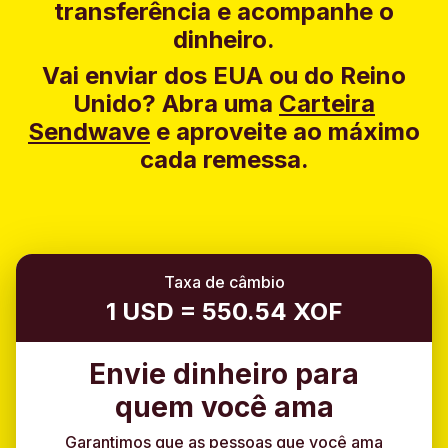
transferência e acompanhe o
dinheiro.
Vai enviar dos EUA ou do Reino
Unido?
Abra uma
Carteira
Sendwave
e aproveite ao máximo
cada remessa.
Taxa de câmbio
1 USD = 550.54 XOF
Envie dinheiro para
quem você ama
Garantimos que as pessoas que você ama