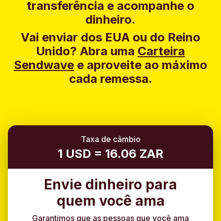
transferência e acompanhe o
dinheiro.
Vai enviar dos EUA ou do Reino
Unido?
Abra uma
Carteira
Sendwave
e aproveite ao máximo
cada remessa.
Taxa de câmbio
1 USD = 16.06 ZAR
Envie dinheiro para
quem você ama
Garantimos que as pessoas que você ama