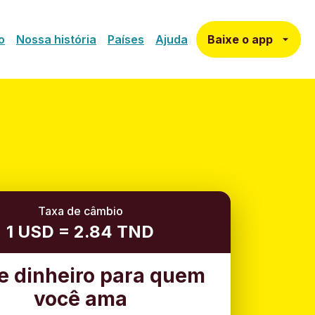
Baixe o app
o
Nossa história
Países
Ajuda
Taxa de câmbio
1 USD = 2.84 TND
e dinheiro para quem
você ama