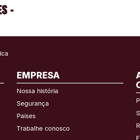
S -
ica
EMPRESA
Internacional
English
Nossa história
P
Segurança
S
Brasil
Países
R
Trabalhe conosco
Canadá
English
F