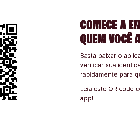
COMECE A EN
QUEM VOCÊ 
Basta baixar o aplica
verificar sua identid
rapidamente para q
Leia este QR code c
app!