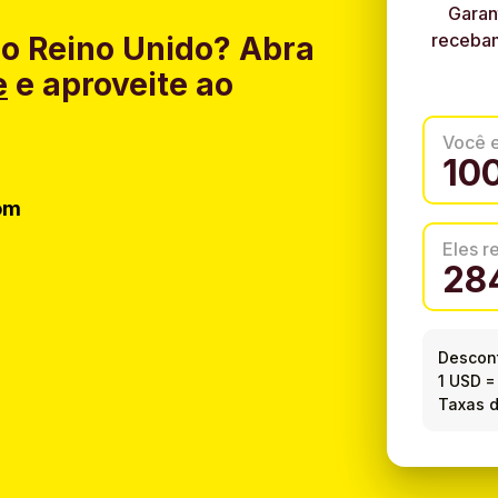
Garan
recebam
do Reino Unido?
Abra
e
e aproveite ao
Você 
om
Eles 
Descont
1 USD
Taxas d