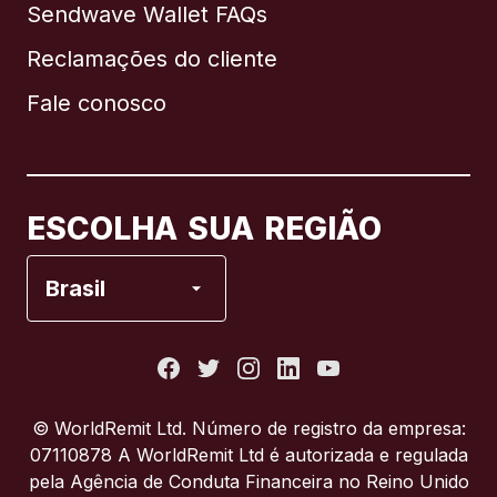
Sendwave Wallet FAQs
Reclamações do cliente
Brasil
Fale conosco
Canadá
English
Canadá
Français
ESCOLHA SUA REGIÃO
Espanha
Brasil
Estados Unidos
França
© WorldRemit Ltd. Número de registro da empresa:
07110878 A WorldRemit Ltd é autorizada e regulada
Itália
pela Agência de Conduta Financeira no Reino Unido