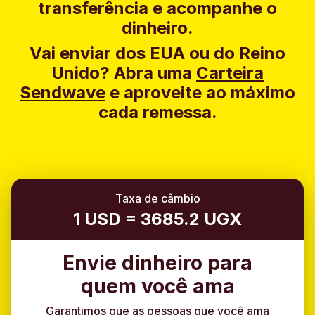
transferência e acompanhe o
dinheiro.
Vai enviar dos EUA ou do Reino
Unido?
Abra uma
Carteira
Sendwave
e aproveite ao máximo
cada remessa.
Taxa de câmbio
1 USD = 3685.2 UGX
Envie dinheiro para
quem você ama
Garantimos que as pessoas que você ama