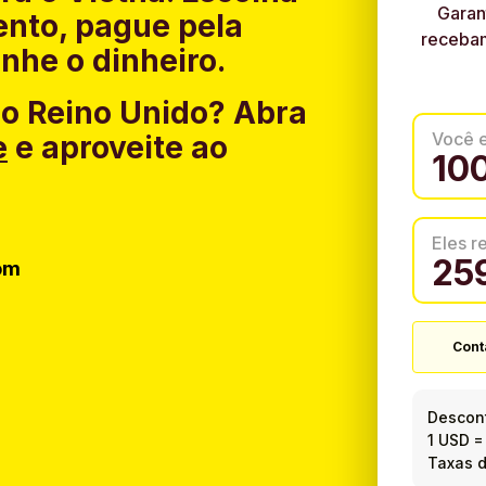
Garan
nto, pague pela
recebam
nhe o dinheiro.
do Reino Unido?
Abra
Você 
e
e aproveite ao
Eles 
om
Cont
Descont
1 USD
Taxas d