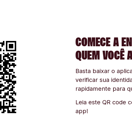
COMECE A EN
QUEM VOCÊ 
Basta baixar o aplica
verificar sua identid
rapidamente para q
Leia este QR code c
app!