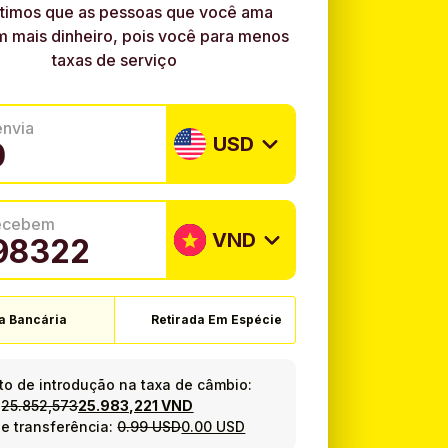
timos que as pessoas que você ama
 mais dinheiro, pois você para menos
taxas de serviço
envia
USD
recebem
VND
a Bancária
Retirada Em Espécie
o de introdução na taxa de câmbio:
=
25.852,573
25.983,221 VND
e transferência:
0.99 USD
0.00 USD