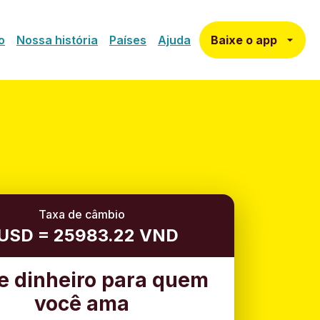
Baixe o app
o
Nossa história
Países
Ajuda
Taxa de câmbio
 USD = 25983.22 VND
e dinheiro para quem
você ama